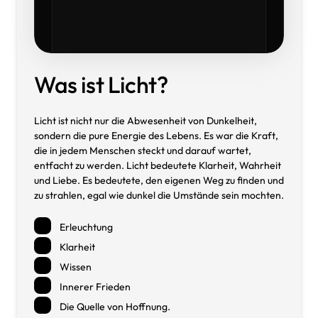
Was 
ist 
Licht?
Licht 
ist 
nicht 
nur 
die 
Abwesenheit 
von 
Dunkelheit, 
sondern 
die 
pure 
Energie 
des 
Lebens. 
Es 
war 
die 
Kraft, 
die 
in 
jedem 
Menschen 
steckt 
und 
darauf 
wartet, 
entfacht 
zu 
werden. 
Licht 
bedeutete 
Klarheit, 
Wahrheit 
und 
Liebe. 
Es 
bedeutete, 
den 
eigenen 
Weg 
zu 
finden 
und 
zu 
strahlen, 
egal 
wie 
dunkel 
die 
Umstände 
sein 
mochten.
Erleuchtung
Klarheit
Wissen
Innerer Frieden
Die Quelle von Hoffnung.