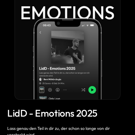
LidD - Emotions 2025
Lass 
genau 
den 
Teil 
in 
dir 
zu, 
der 
schon 
so 
lange 
von 
dir 
versteckt 
wird.