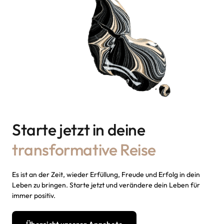
Starte jetzt in deine 
transformative 
Reise
Es 
ist 
an 
der 
Zeit, 
wieder 
Erfüllung, 
Freude 
und 
Erfolg 
in 
dein 
Leben 
zu 
bringen. 
Starte 
jetzt 
und 
verändere 
dein 
Leben 
für 
immer 
positiv.