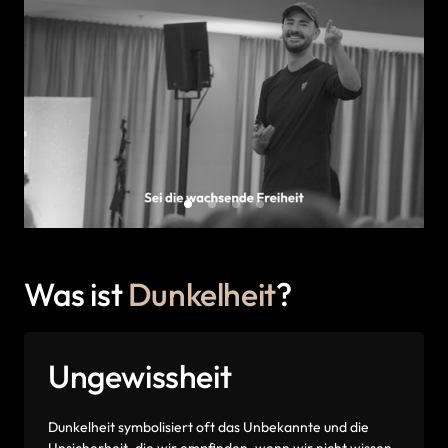
Was ist 
Dunkelheit
?
Ungewissheit
Dunkelheit 
symbolisiert 
oft 
das 
Unbekannte 
und 
die 
Unsicherheit, 
die 
wir 
empfinden, 
wenn 
wir 
nicht 
wissen, 