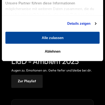
Unsere Partner führen diese Informationen
möglicherweise mit weiteren Daten zusammen, die du
ihnen bereitgestellt hast oder die sie im Rahmen deiner
Nutzung der Dienste gesammelt haben.
Details zeigen
Alle zulassen
Ablehnen
LidD - Ambient 2025
Augen 
zu. 
Emotionen 
an. 
Gehe 
tiefer 
und 
bleibe 
bei 
dir.
Zur Playlist