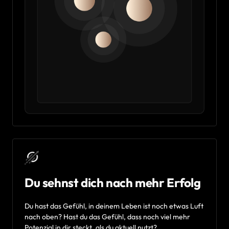
Du sehnst dich nach mehr Erfolg
Du 
hast 
das 
Gefühl, 
in 
deinem 
Leben 
ist 
noch 
etwas 
Luft 
nach 
oben? 
Hast 
du 
das 
Gefühl, 
dass 
noch 
viel 
mehr 
Potenzial 
in 
dir 
steckt, 
als 
du 
aktuell 
nutzt?