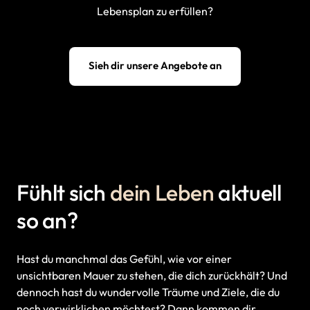
Lebensplan 
zu 
erfüllen?
Sieh dir unsere Angebote an
Fühlt sich 
dein 
Leben
 aktuell 
so an?
Hast 
du 
manchmal 
das 
Gefühl, 
wie 
vor 
einer 
unsichtbaren 
Mauer 
zu 
stehen, 
die 
dich 
zurückhält? 
Und 
dennoch 
hast 
du 
wundervolle 
Träume 
und 
Ziele, 
die 
du 
noch 
verwirklichen 
möchtest? 
Dann 
kommen 
dir 