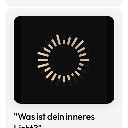
"Was 
ist 
dein 
inneres 
Licht?"