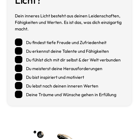
Dein 
inneres 
Licht 
besteht 
aus 
deinen 
Leidenschaften, 
Fähigkeiten 
und 
Werten. 
Es 
ist 
das, 
was 
dich 
einzigartig 
macht.
Du findest tiefe Freude und Zufriedenheit
Du erkennst deine Talente und Fähigkeiten
Du fühlst dich mit dir selbst & der Welt verbunden
Du meisterst deine Herausforderungen
Du bist inspiriert und motiviert
Du lebst nach deinen inneren Werten
Deine Träume und Wünsche gehen in Erfüllung