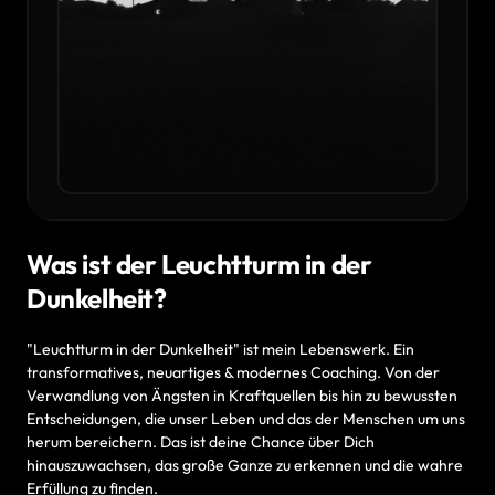
Was ist der Leuchtturm in der 
Dunkelheit?
"Leuchtturm 
in 
der 
Dunkelheit" 
ist 
mein 
Lebenswerk. 
Ein 
transformatives, 
neuartiges 
& 
modernes 
Coaching. 
Von 
der 
Verwandlung 
von 
Ängsten 
in 
Kraftquellen 
bis 
hin 
zu 
bewussten 
Entscheidungen, 
die 
unser 
Leben 
und 
das 
der 
Menschen 
um 
uns 
herum 
bereichern. 
Das 
ist 
deine 
Chance 
über 
Dich 
hinauszuwachsen, 
das 
große 
Ganze 
zu 
erkennen 
und 
die 
wahre 
Erfüllung 
zu 
finden.