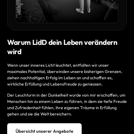
Warum LidD dein Leben verändern 
wird
Wenn 
unser 
inneres 
Licht 
leuchtet, 
entfalten 
wir 
unser 
maximales 
Potential, 
überwinden 
unsere 
bisherigen 
Grenzen, 
ziehen 
nachhaltigen 
Erfolg 
im 
Leben 
an 
und 
schaffen 
es, 
wirkliche 
Erfüllung 
und 
Lebensfreude 
zu 
geniessen.
Der 
Leuchturm 
in 
der 
Dunkelheit 
wurde 
von 
mir 
erschaffen, 
um 
Menschen 
hin 
zu 
einem 
Leben 
zu 
führen, 
in 
dem 
sie 
tiefe 
Freude 
und 
Zufriedenheit 
fühlen, 
ihre 
eigenen 
Träume 
in 
Erfüllung 
gehen 
und 
sie 
die 
Welt 
bereichern.
Übersicht unserer Angebote